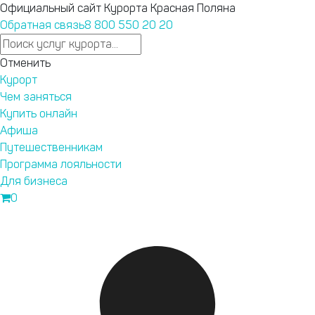
Официальный сайт Курорта Красная Поляна
Обратная связь
8 800 550 20 20
Ответы на любые вопросы в нашем телеграм-канале
Отменить
Курорт Красная Поляна.
Подпишись
.
Курорт
 выше 960, пожалуйста, оформите пропуск на территорию 
Чем заняться
Купить онлайн
Афиша
Запустили
Путешественникам
новый сайт
Программа лояльности
курорта
Для бизнеса
Бронирование,
0
афиша,
подъемники —
теперь
Перейти на новый сайт
удобнее.
Текущие
привилегии
программы
лояльности