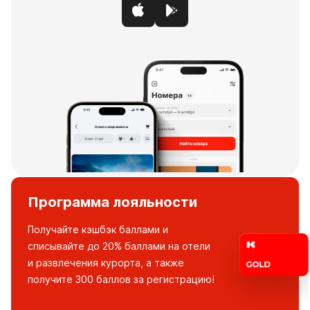
Программа лояльности
Получайте кэшбэк баллами и
списывайте до 20% баллами на отели
и развлечения курорта, а также
получите 300 баллов за регистрацию!