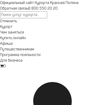
Ответы на любые вопросы в нашем телеграм-канале
Официальный сайт Курорта Красная Поляна
Курорт Красная Поляна.
Обратная связь
8 800 550 20 20
Подпишись
.
жалуйста, оформите пропуск на территорию Сочинского н
Отменить
Запустили
Курорт
новый сайт
Чем заняться
курорта
Купить онлайн
Бронирование,
Афиша
афиша,
Путешественникам
подъемники —
Программа лояльности
теперь
Для бизнеса
Перейти на новый сайт
удобнее.
0
Текущие
привилегии
программы
лояльности
пока доступны
только на
старом сайте.