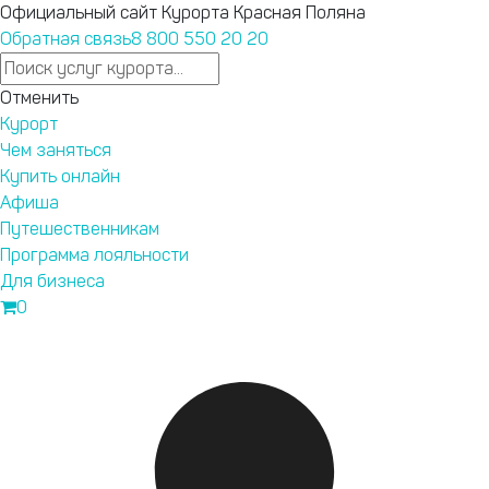
Официальный сайт Курорта Красная Поляна
Обратная связь
8 800 550 20 20
Ответы на любые вопросы в нашем телеграм-канале
Отменить
Курорт Красная Поляна.
Подпишись
.
Курорт
формите пропуск на территорию Сочинского национального
Чем заняться
Купить онлайн
Афиша
Запустили
Путешественникам
новый сайт
Программа лояльности
курорта
Для бизнеса
Бронирование,
0
афиша,
подъемники —
теперь
Перейти на новый сайт
удобнее.
Текущие
привилегии
программы
лояльности