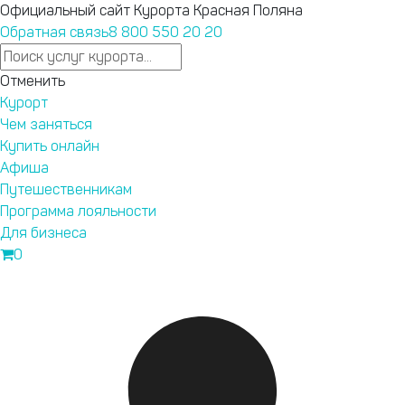
Официальный сайт Курорта Красная Поляна
Обратная связь
8 800 550 20 20
Ответы на любые вопросы в нашем телеграм-канале
Отменить
Курорт Красная Поляна.
Подпишись
.
Курорт
выше 960, пожалуйста, оформите пропуск на территорию С
Чем заняться
Купить онлайн
Афиша
Запустили
Путешественникам
новый сайт
Программа лояльности
курорта
Для бизнеса
Бронирование,
0
афиша,
подъемники —
теперь
Перейти на новый сайт
удобнее.
Текущие
привилегии
программы
лояльности