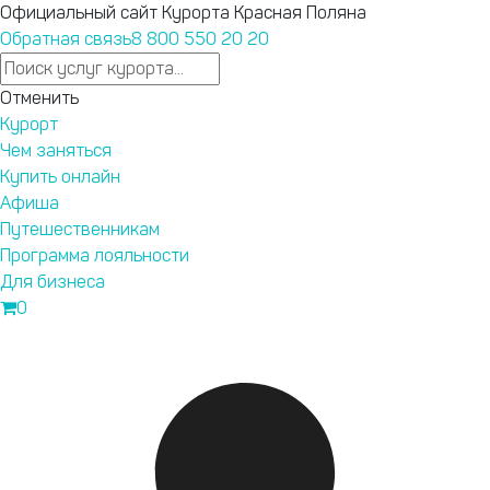
Официальный сайт Курорта Красная Поляна
Обратная связь
8 800 550 20 20
Ответы на любые вопросы в нашем телеграм-канале
Отменить
Курорт Красная Поляна.
Подпишись
.
Курорт
, пожалуйста, оформите пропуск на территорию Сочинског
Чем заняться
Купить онлайн
Афиша
Запустили
Путешественникам
новый сайт
Программа лояльности
курорта
Для бизнеса
Бронирование,
0
афиша,
подъемники —
теперь
Перейти на новый сайт
удобнее.
Текущие
привилегии
программы
лояльности