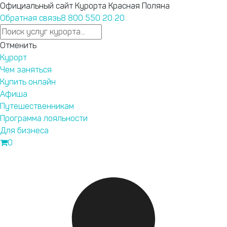
Официальный сайт Курорта Красная Поляна
Обратная связь
8 800 550 20 20
Ответы на любые вопросы в нашем телеграм-канале
Отменить
Курорт Красная Поляна.
Подпишись
.
Курорт
е пропуск на территорию Сочинского национального парка
Чем заняться
Купить онлайн
Афиша
Запустили
Путешественникам
новый сайт
Программа лояльности
курорта
Для бизнеса
Бронирование,
0
афиша,
подъемники —
теперь
Перейти на новый сайт
удобнее.
Текущие
привилегии
программы
лояльности