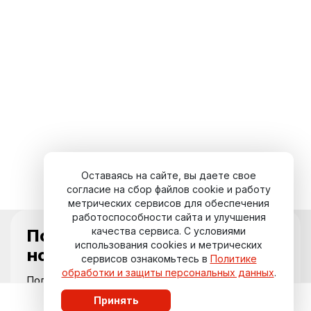
Оставаясь на сайте, вы даете свое
согласие на сбор файлов cookie и работу
метрических сервисов для обеспечения
работоспособности сайта и улучшения
качества сервиса. С условиями
Подпишитесь на
использования cookies и метрических
новости курорта
сервисов ознакомьтесь в
Политике
обработки и защиты персональных данных
.
Получайте актуальные события,
специальные предложения и свежие
Принять
обновления прямо на вашу почту.