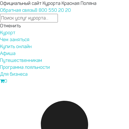
Официальный сайт Курорта Красная Поляна
Обратная связь
8 800 550 20 20
Ответы на любые вопросы в нашем телеграм-канале
Отменить
Курорт Красная Поляна.
Подпишись
.
Курорт
, оформите пропуск на территорию Сочинского национальн
Чем заняться
Купить онлайн
Афиша
Запустили
Путешественникам
новый сайт
Программа лояльности
курорта
Для бизнеса
Бронирование,
0
афиша,
подъемники —
теперь
Перейти на новый сайт
удобнее.
Текущие
привилегии
программы
лояльности