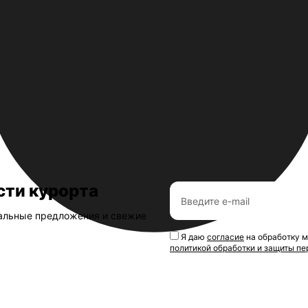
 лояльности
урорта
сти курорта
иальные предложения и свежие
Я даю
согласие
на обработку м
политикой обработки и защиты п