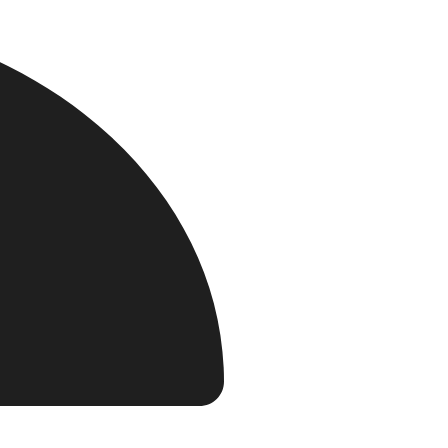
слуг необходимо уточнять в кассах.
ения природной территории (выше 960 м) необходимо
льготный пропуск в кассе
Сочинского национального парка.
я Поляна
Для бизнеса
Программа лояльности
Чем