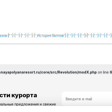
казов
{*
*} {*
*} {*
*} {*
*} {* История баллов*} {*
*} {*
*} {*
*} {*
*} {*
*} {*
*} {*
*
nayapolyanaresort.ru/core/src/Revolution/modX.php
on line
сти курорта
иальные предложения и свежие
Я даю
согласие
на обработку 