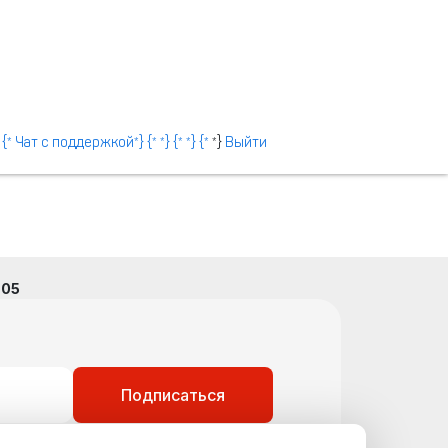
} {* Чат с поддержкой*} {*
*} {*
*} {*
*}
Выйти
605
Подписаться
моих персональных данных в соответствии