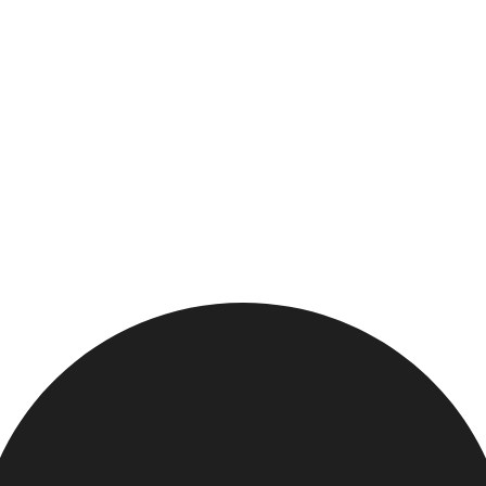
nayapolyanaresort.ru/core/src/Revolution/modX.php
on line
расная Поляна.
Подпишись
.
теперь удобнее. Текущие привилегии программы лояльности п
Мовенпик Красная Полян