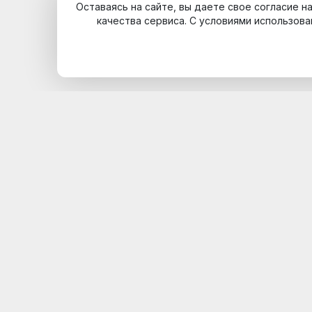
Оставаясь на сайте, вы даете свое согласие 
качества сервиса. С условиями использова
Указанные на сайте цены не являются публичной офертой (ст.
Дорогие гости! Курорт Красная Поляна расположен в границ
пропуск на сайте
www.npsochi.ru
или в кассе на Поляна 960. Д
Политика обработки и защиты персональных данных
Популярные разделы
{foreach 'getPopularLinks' | snippet as $item}
{$item['title']}
{/fore
Служба поддержки
Позвонить нам
8 800 550 20 20
Написать на почту
infocenter@kpresort.ru
Обратная связь
Возврат
Адреса