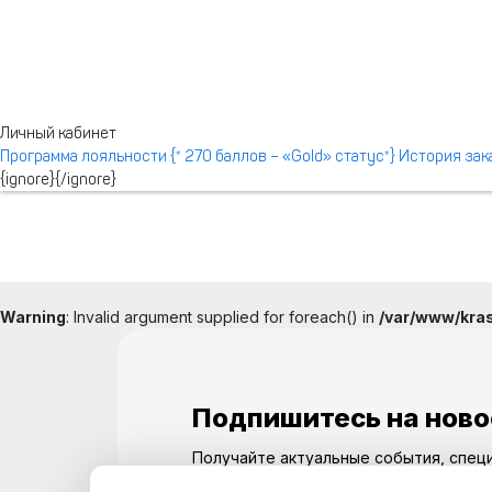
Личный кабинет
Программа лояльности
{* 270 баллов – «Gold» статус*}
История за
{ignore}
{/ignore}
Warning
: Invalid argument supplied for foreach() in
/var/www/kras
Подпишитесь на ново
Получайте актуальные события, спец
обновления прямо на вашу почту.