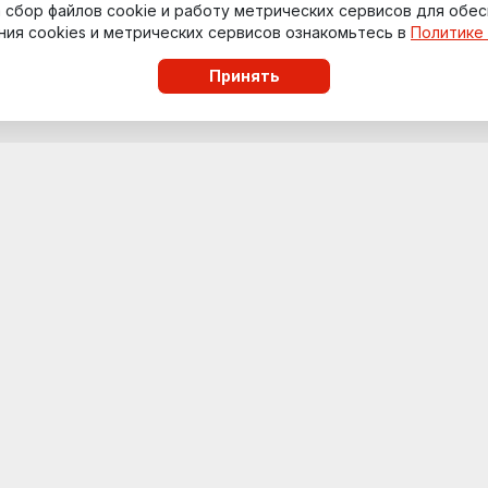
на сбор файлов cookie и работу метрических сервисов для обе
с
политикой обработки и защиты
ния cookies и метрических сервисов ознакомьтесь в
Политике
Принять
435 ГК РФ). Стоимость и возможность предоставления услуг н
ах Сочинского национального парка, поэтому для посещения 
ети до 18 лет и пенсионеры могут оформить льготный пропуск 
ach}