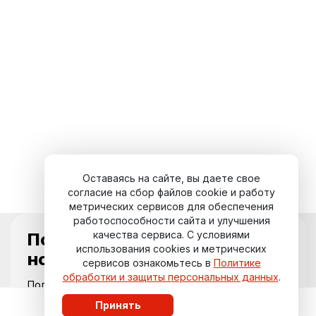
Оставаясь на сайте, вы даете свое
согласие на сбор файлов cookie и работу
метрических сервисов для обеспечения
работоспособности сайта и улучшения
качества сервиса. С условиями
Подпишитесь на
использования cookies и метрических
новости курорта
сервисов ознакомьтесь в
Политике
обработки и защиты персональных данных
.
Получайте актуальные события,
специальные предложения и свежие
Принять
обновления прямо на вашу почту.