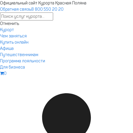
Ответы на любые вопросы в нашем телеграм-канале Курорт
Официальный сайт Курорта Красная Поляна
Красная Поляна.
Обратная связь
8 800 550 20 20
Подпишись
.
Для п
Отменить
Запустили
Курорт
новый сайт
Чем заняться
Купить онлайн
курорта
Афиша
Бронирование,
Путешественникам
афиша,
Программа лояльности
подъемники —
Для бизнеса
теперь
0
Перейти на новый сайт
удобнее.
Текущие
привилегии
программы
лояльности
пока доступны
только на
старом сайте.