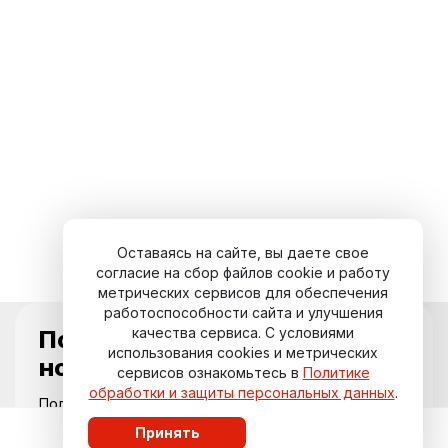
Оставаясь на сайте, вы даете свое
согласие на сбор файлов cookie и работу
метрических сервисов для обеспечения
работоспособности сайта и улучшения
качества сервиса. С условиями
Подпишитесь на
использования cookies и метрических
новости курорта
сервисов ознакомьтесь в
Политике
обработки и защиты персональных данных
.
Получайте актуальные события,
специальные предложения и свежие
Принять
обновления прямо на вашу почту.