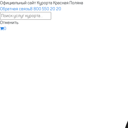
Ответы на любые вопросы в нашем телеграм-канале Курорт К
Официальный сайт Курорта Красная Поляна
Обратная связь
8 800 550 20 20
Запустили новый сайт курорта
Отменить
Бронирование, афиша, подъемники — 
0
старом сайте.