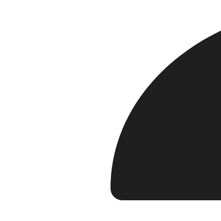
Шезлонг
Прокат шезлонга в свободной зоне пляж
08:00 до 20:00.
Расчётный час согласно режиму работы 