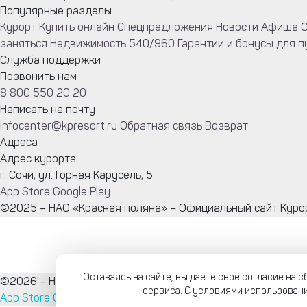
Популярные разделы
Курорт
Купить онлайн
Спецпредложения
Новости
Афиша
О
заняться
Недвижимость 540/960
Гарантии и бонусы для 
Служба поддержки
Позвонить нам
8 800 550 20 20
Написать на почту
infocenter@kpresort.ru
Обратная связь
Возврат
Адреса
Адрес курорта
г. Сочи, ул. Горная Карусель, 5
App Store
Google Play
©2025 – НАО «Красная поляна» – Официальный сайт Куро
Оставаясь на сайте, вы даете свое согласие на
©2026 – НАО «Красная поляна» – Официальный сайт Куро
сервиса. С условиями использовани
App Store
Google Play