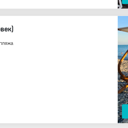
век)
пляжа.