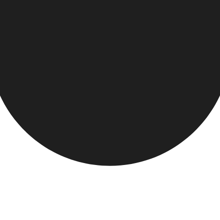
 лояльности
урорта
пляжа.