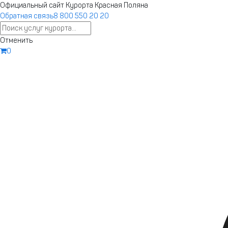
Ответы на любые вопросы в нашем телеграм-канале Курорт К
Официальный сайт Курорта Красная Поляна
Обратная связь
8 800 550 20 20
Запустили новый сайт курорта
Отменить
Бронирование, афиша, подъемники — 
0
старом сайте.
Соч