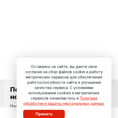
Оставаясь на сайте, вы даете свое
согласие на сбор файлов cookie и работу
метрических сервисов для обеспечения
работоспособности сайта и улучшения
качества сервиса. С условиями
Подпишитесь на
использования cookies и метрических
новости курорта
сервисов ознакомьтесь в
Политике
обработки и защиты персональных данных
.
Получайте актуальные события,
специальные предложения и свежие
Принять
обновления прямо на вашу почту.