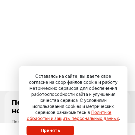
Оставаясь на сайте, вы даете свое
согласие на сбор файлов cookie и работу
метрических сервисов для обеспечения
работоспособности сайта и улучшения
качества сервиса. С условиями
Подпишитесь на
использования cookies и метрических
новости курорта
сервисов ознакомьтесь в
Политике
обработки и защиты персональных данных
.
Получайте актуальные события,
специальные предложения и свежие
Принять
обновления прямо на вашу почту.