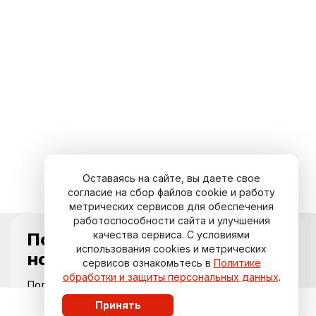
Оставаясь на сайте, вы даете свое
согласие на сбор файлов cookie и работу
метрических сервисов для обеспечения
работоспособности сайта и улучшения
качества сервиса. С условиями
Подпишитесь на
использования cookies и метрических
новости курорта
сервисов ознакомьтесь в
Политике
обработки и защиты персональных данных
.
Получайте актуальные события,
специальные предложения и свежие
Принять
обновления прямо на вашу почту.