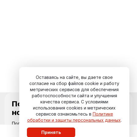
Оставаясь на сайте, вы даете свое
согласие на сбор файлов cookie и работу
метрических сервисов для обеспечения
работоспособности сайта и улучшения
качества сервиса. С условиями
Подпишитесь на
использования cookies и метрических
новости курорта
сервисов ознакомьтесь в
Политике
обработки и защиты персональных данных
.
Получайте актуальные события,
специальные предложения и свежие
Принять
обновления прямо на вашу почту.