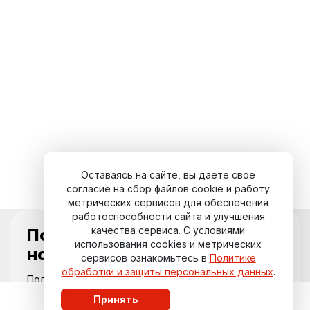
Оставаясь на сайте, вы даете свое
согласие на сбор файлов cookie и работу
метрических сервисов для обеспечения
работоспособности сайта и улучшения
качества сервиса. С условиями
Подпишитесь на
использования cookies и метрических
новости курорта
сервисов ознакомьтесь в
Политике
обработки и защиты персональных данных
.
Получайте актуальные события,
специальные предложения и свежие
Принять
обновления прямо на вашу почту.