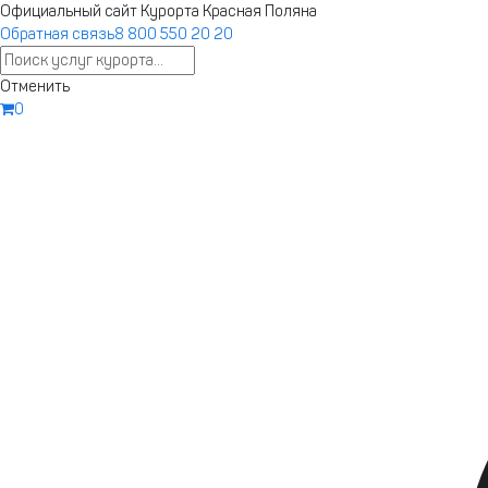
Ответы на любые вопросы в нашем телеграм-канале Курорт К
Официальный сайт Курорта Красная Поляна
Обратная связь
8 800 550 20 20
Запустили новый сайт курорта
Отменить
Бронирование, афиша, подъемники — 
0
старом сайте.
Апарта